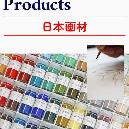
P
r
o
d
u
c
t
s
日本画材