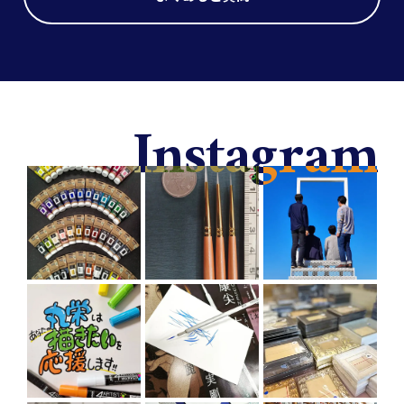
I
n
s
t
a
g
r
a
m