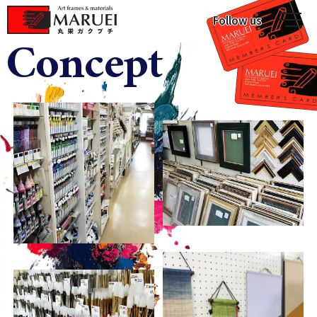
A
A
A
r
r
r
t
t
t
m
m
c
l
a
a
a
s
t
t
s
e
e
e
r
r
s
i
i
a
a
l
l
s
s
Follow us
メ
C
o
n
c
e
p
t
洋画関連の画材
常時約5,000枚の額縁をご用意
水干・岩絵具・日本画紙の販売
油彩・水彩絵具など洋画材販売
描画を志す方へ向けた絵画道場
洋画材